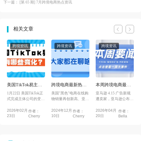
下一篇： [第 65 期] 7月跨境电商热点资讯
相关文章
跨境资讯
跨境资讯
跨境资讯
美国TikTok易主后
跨境电商最新热点
本周跨境电商最新
有哪些变化值得关
资讯-亚马逊
热点资讯-亚马逊
1月22日 美国TikTok正
美国"黑色"电商在线购
亚马逊 4.15 广告新规
TemuTikTok
eBayRedshop
注?
式完成主体公司的变
物销量再创新高、亚马
遭卖家，亚马逊公布
更，由中国母公司字
逊推出低价商店
2026年会员日大促要
节...
Amazo...
求，...
2026年02月
2024年12月
2026年04月
作者：
作者：
作者：
23日
10日
20日
Cherry
Cherry
Bella