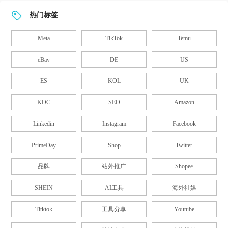
热门标签
Meta
TikTok
Temu
eBay
DE
US
ES
KOL
UK
KOC
SEO
Amazon
Linkedin
Instagram
Facebook
PrimeDay
Shop
Twitter
品牌
站外推广
Shopee
SHEIN
AI工具
海外社媒
Titktok
工具分享
Youtube