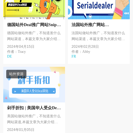
德国站外Deal推广网站Snipz
法国站外推广网站
最新介绍
Serialdealer最新介绍
德国站做站外推广，不知道发什么
法国站做站外推广，不知道发什么
网站渠道，本篇文章为大家介绍
网站渠道，本篇文章为大家介绍
Snipz。一Snipz介绍Snipz是德国新
Serialdealer。一Serialdealer介绍
2024年04月15日
2024年02月28日
兴Deal网站，每天都会在互联网上
作者：Tracy
作者：Abby
DE
FR
追踪最便宜的商品、...
站外资源
剁手折扣 | 美国华人受众Deal
网站介绍第四篇
美国站做站外推广，不知道发什么
网站渠道,本篇文章为大家介绍华
人受众渠道系列的第四篇 -
2024年01月05日