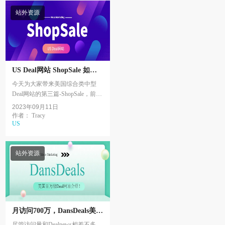
站外资源
US Deal网站 ShopSale 如何
推广？
今天为大家带来美国综合类中型
Deal网站的第三篇-ShopSale，前面
介绍了1sale和Dealwiki。Shopsale的
2023年09月11日
前身是StyleForLess，至少已经运
作者： Tracy
US
营了15年。...
站外资源
月访问700万，DansDeals美国
Deal站介绍
尽管访问量和Dealnews相差不多，