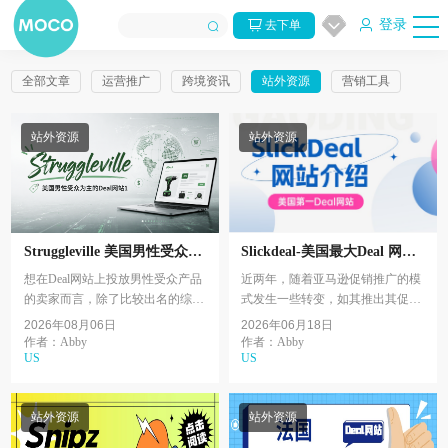
登录
去下单
全部文章
运营推广
跨境资讯
站外资源
营销工具
站外资源
站外资源
Struggleville 美国男性受众为
Slickdeal-美国最大Deal 网站
主的Deal网站1
介绍，从2.0到3.0发帖有哪些
想在Deal网站上投放男性受众产品
近两年，随着亚马逊促销推广的模
变化？
的卖家而言，除了比较出名的综合
式发生一些转变，如其推出其促销
类网站，比如Dealnews, Slickdeal等
推广平台ACC等，站外促销也在悄
2026年08月06日
2026年06月18日
渠道之外，也有其他男性受众居多
然发生一些变化，其中在 SlickDeal
作者：Abby
作者：Abby
US
US
的网站可以选择...
网站的变化尤为...
站外资源
站外资源