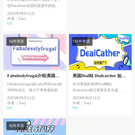
但DansDeals在国内卖家中的知名
度似乎远不及Dealnews，本期将为
2023年09月11日
大家介绍百万流量级别中最为低调
作者：Tracy
US
的综合Deal网站之...
站外资源
站外资源
Fabulesslyfrugal介绍|美国女
美国Deal站 Dealcatcher 如何
性访客为主的Deal站推荐3
推广？
Fabulesslyfrugal 由Cathy和Monica在
作为美国的老牌Deal网站，
2008年创立，致力于带来最好的在
Dealcatcher每日更新在亚马逊，沃
线优惠、清洁饮食、DIY、冷冻餐
尔玛和其他购物平台的促销信息，
2023年09月11日
2023年09月11日
食谱等等！经过多年的精心运营，
并在APP，谷歌插件和社媒群组上
作者：Tracy
作者：Tracy
US
US
Fabulessl...
拥有长期的拥护者和粉丝...
站外资源