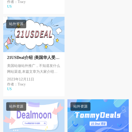
Duoshouus剁手折扣。一剁手折扣
作者：Tracy
US
介绍剁手折扣 – 全天24小时实...
站外资源
21USDeal介绍 |美国华人受众
站外Deal网站3
美国站做站外推广，不知道发什么
网站渠道,本篇文章为大家介绍华
人受众渠道系列的第三篇
2023年12月11日
-21USDEAL。21USDEl介绍美国
作者：Tracy
US
打折网,为网友提供准确、...
站外资源
站外资源