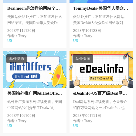
Dealmoon是怎样的网站？如
TommyDeals-美国华人受众
何推广 | 华人受众Deal网站介
Deal网站介绍1
美国站做站外推广，不知道发什么
做站外推广，不知道发什么网站。
绍2
网站渠道。美国Deal华人受众Deal
美国Deal华人受众Deal网站系列开
网站系列继续更新，本篇文章为大
始更新，本篇文章为大家介绍
2023年11月26日
2023年10月23日
家介绍Dealmoon 北美省钱日报。
Tommydeals，也被称为好物报报或
作者：Tracy
作者：Tracy
US
US
者汤米粒。
站外资源
站外资源
美国站外推广网站iHotOffers
eDealinfo-US百万级Deal网站
介绍
介绍
站外推广资源系列继续更新，美国
Deal网站系列继续更新，今天来介
中等网站我们介绍了Dealwiki,
绍百万级网站之一-eDealinfo，也是
1Sale，ShopSale等，今天来给大家
美国的老牌网址之一，至今已经运
2023年10月09日
2023年09月11日
介绍另外一个美国中型Deal站—
营了20多年的综合型Deal站，并在
作者：Tracy
作者：Tracy
US
US
ihotoffers。
网站，APP， ...