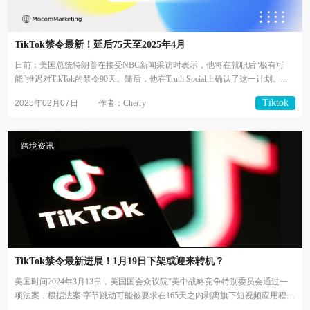
TikTok禁令最新！延后75天至2025年4月
日前：美国总统特朗普在接受NBC新闻采访时表示，他将在就职后“极有可
能”推迟对TikTok的禁令90天。随后，他在Truth Social上确认了这一计划。...
Tiktok
2025年02月07日
作者：Cherry
跨境资讯
TikTok禁令最新进展！1月19日下架或迎来转机？
美国时间2024年3月13日，美国国会众议院“美中战略竞争特别委员会通过一
项法案，根据法案:字节跳动可能被要求在165天之内剥离旗下短视频应用程序
TikT...