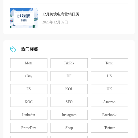
12月跨境电商营销日历
2023年12月02日
热门标签
Meta
TikTok
Temu
eBay
DE
US
ES
KOL
UK
KOC
SEO
Amazon
Linkedin
Instagram
Facebook
PrimeDay
Shop
Twitter