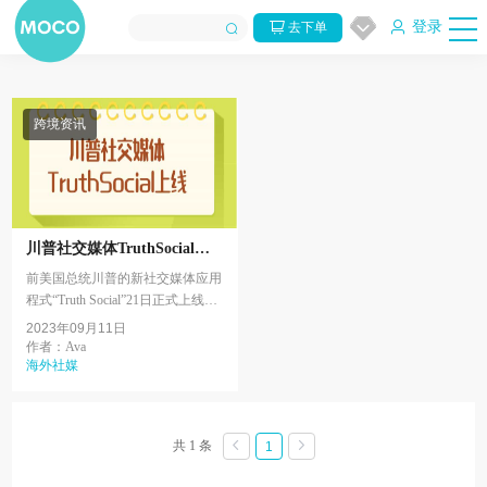
登录
去下单
跨境资讯
川普社交媒体TruthSocial上
线 ，下载量第一，服务器被
前美国总统川普的新社交媒体应用
挤爆...
程式“Truth Social”21日正式上线，
几分钟内下载量突破10万，并在苹
2023年09月11日
果 APP商店下载排名第一，由于下
作者：Ava
载量极大，一...
海外社媒
共 1 条
1