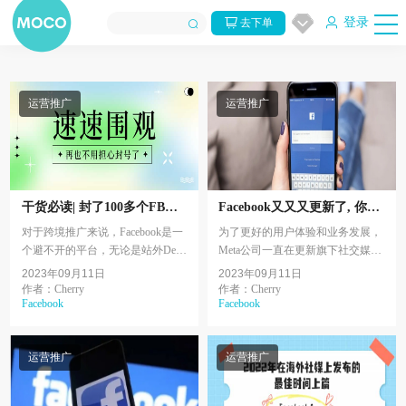
登录
去下单
运营推广
运营推广
干货必读| 封了100多个FB个
Facebook又又又更新了, 你发
人号总结的养号技巧
现了吗？(3-4月)
对于跨境推广来说，Facebook是一
为了更好的用户体验和业务发展，
个避不开的平台，无论是站外Deal
Meta公司一直在更新旗下社交媒体
推广，品牌主页运营，广告投放来
的功能和页面。继Facebook 推出新
2023年09月11日
2023年09月11日
说，FB个人号都是必不可少的。
的版本，Instagram Reels之后，最
作者：Cherry
作者：Cherry
Facebook
Facebook
近两个月又有很...
运营推广
运营推广