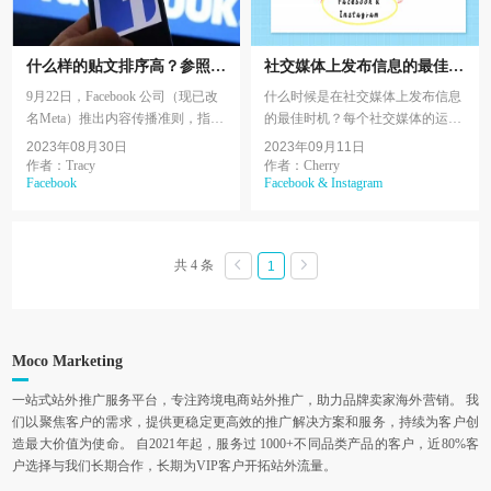
什么样的贴文排序高？参照
社交媒体上发布信息的最佳时
Facebook《内容传播准则》
间上篇（Facebook &
9月22日，Facebook 公司（现已改
什么时候是在社交媒体上发布信息
Instagram）
名Meta）推出内容传播准则，指出
的最佳时机？每个社交媒体的运营
Facebook 是如何定义和处理问题以
都想知道这个问题的答案! 社交媒
2023年08月30日
2023年09月11日
及发布内容的排序逻辑，希望能让
体的发布时间可以影响到谁看到你
作者：Tracy
作者：Cherry
Facebook
Facebook & Instagram
使用者更清楚哪些...
的帖子以及你的社交帖...
共 4 条
1
Moco Marketing
一站式站外推广服务平台，专注跨境电商站外推广，助力品牌卖家海外营销。 我
们以聚焦客户的需求，提供更稳定更高效的推广解决方案和服务，持续为客户创
造最大价值为使命。 自2021年起，服务过 1000+不同品类产品的客户，近80%客
户选择与我们长期合作，长期为VIP客户开拓站外流量。