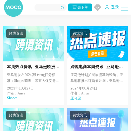
登录
去下单
跨境资讯
跨境资讯
本周热点资讯 | 亚马逊欧洲站
跨境电商本周资讯 | 亚马逊计
又出新规；TikTok推出新广
划扩展物流基础设施，亚马逊
亚马逊发布2024版Listing打分标
亚马逊计划扩展物流基础设施，亚
告服务；Youtube新增两个购
将推出订购省计划
准；Shopee调查：黑五大促受青睐
马逊将推出订购省计划，亚马逊近
物功能
产品；亚马逊欧洲站又出新规；
期仓库持续爆仓，美客多墨西哥站
2023年10月27日
2024年06月24日
TikTok推出新广告服务；Youtube新
下调销售佣金，Shopee将调整三方
作者：Anya
作者：Anya
Shopee
增两个购物功能。
仓佣金费率。
亚马逊
跨境资讯
跨境资讯