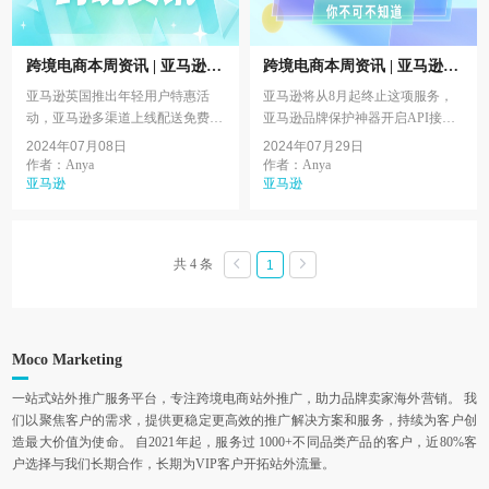
跨境电商本周资讯 | 亚马逊多
跨境电商本周资讯 | 亚马逊将
渠道上线配送免费App，阿里
从8月起终止这项服务，亚马
亚马逊英国推出年轻用户特惠活
亚马逊将从8月起终止这项服务，
巴巴国际站计划拓展在韩业务
逊品牌保护神器开启API接口
动，亚马逊多渠道上线配送免费
亚马逊品牌保护神器开启API接
App，Shopee菲律宾站调整成交服
口，亚马逊将禁止这类卖家跨境销
2024年07月08日
2024年07月29日
务费，阿里巴巴国际站计划拓展在
售，速卖通成巴西第一大跨境电商
作者：Anya
作者：Anya
韩业务，TikTok Shop美...
亚马逊
平台，Shopee调整海外...
亚马逊
共 4 条
1
Moco Marketing
一站式站外推广服务平台，专注跨境电商站外推广，助力品牌卖家海外营销。 我
们以聚焦客户的需求，提供更稳定更高效的推广解决方案和服务，持续为客户创
造最大价值为使命。 自2021年起，服务过 1000+不同品类产品的客户，近80%客
户选择与我们长期合作，长期为VIP客户开拓站外流量。