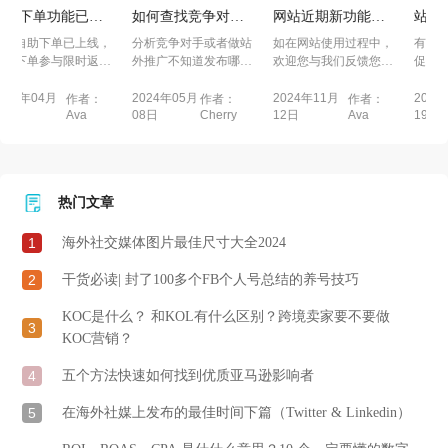
上
如何查找竞争对手
网站近期新功能上
站外流量到是如何
与
发过哪些站外推广
线
影响 Amazon 排名
线，
分析竞争对手或者做站
如在网站使用过程中，
有人认为站外只是短期
渠道?
的？
返现
外推广不知道发布哪个
欢迎您与我们反馈您遇
促销手段；另一方面，
高
渠道时，我们可以通
到的问题。我们将免
也有案例表明在特定
过...
费...
条...
2024年05月
2024年11月
2026年05月
：
作者：
作者：
作者：
08日
12日
19日
Cherry
Ava
Cherry
热门文章
1
海外社交媒体图片最佳尺寸大全2024
2
干货必读| 封了100多个FB个人号总结的养号技巧
KOC是什么？ 和KOL有什么区别？跨境卖家要不要做
3
KOC营销？
4
五个方法快速如何找到优质亚马逊影响者
5
在海外社媒上发布的最佳时间下篇（Twitter & Linkedin）