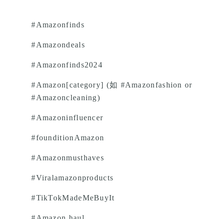
#Amazonfinds
#Amazondeals
#Amazonfinds2024
#Amazon[category] (如 #Amazonfashion or
#Amazoncleaning)
#Amazoninfluencer
#founditionAmazon
#Amazonmusthaves
#Viralamazonproducts
#
TikTokMadeMeBuyIt
#
Amazon haul